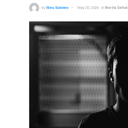
by
Ibnu Sutowo
May 20, 2026
in
Berita Sehat