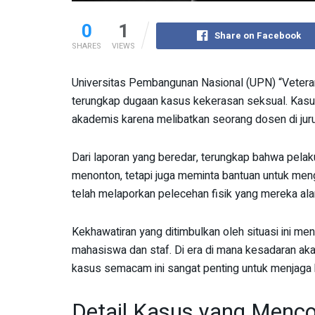
0
1
Share on Facebook
SHARES
VIEWS
Universitas Pembangunan Nasional (UPN) “Vetera
terungkap dugaan kasus kekerasan seksual. Kasus 
akademis karena melibatkan seorang dosen di jur
Dari laporan yang beredar, terungkap bahwa pel
menonton, tetapi juga meminta bantuan untuk men
telah melaporkan pelecehan fisik yang mereka al
Kekhawatiran yang ditimbulkan oleh situasi ini me
mahasiswa dan staf. Di era di mana kesadaran ak
kasus semacam ini sangat penting untuk menjaga 
Detail Kasus yang Menc