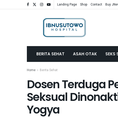
Landing Page
Shop
Contact
Buy JN
BERITA SEHAT
ASAH OTAK
SEKS 
Home
Berita Sehat
Dosen Terduga P
Seksual Dinonakt
Yogya