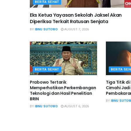
BERITA SEHAT
Eks Ketua Yayasan Sekolah Jaksel Akan
Diperiksa Terkait Ratusan Senjata
BY
IBNU SUTOWO
AUGUST 7, 2026
BERITA SEHAT
BERITA SEH
Prabowo Tertarik
Tiga Titik d
Memperhatikan Perkembangan
Cimahi Jadi
Teknologi dan Hasil Penelitian
Pembakaran
BRIN
BY
IBNU SUTO
BY
IBNU SUTOWO
AUGUST 6, 2026