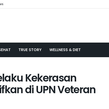
ews
SEHAT
TRUE STORY
WELLNESS & DIET
elaku Kekerasan
ifkan di UPN Veteran