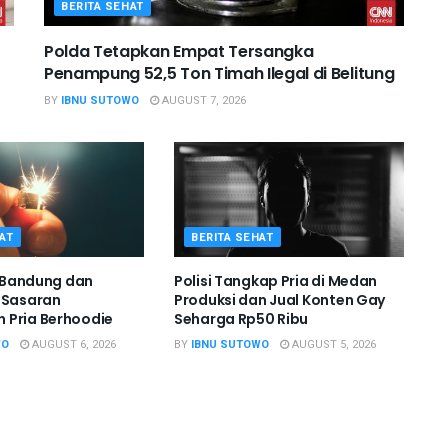
BERITA SEHAT
Polda Tetapkan Empat Tersangka
Penampung 52,5 Ton Timah Ilegal di Belitung
BY
IBNU SUTOWO
AUGUST 7, 2026
AT
BERITA SEHAT
i Bandung dan
Polisi Tangkap Pria di Medan
 Sasaran
Produksi dan Jual Konten Gay
 Pria Berhoodie
Seharga Rp50 Ribu
WO
AUGUST 6, 2026
BY
IBNU SUTOWO
AUGUST 5, 2026