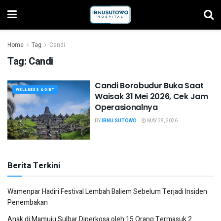
Home
Tag
Candi
Tag:
Candi
Candi Borobudur Buka Saat
WELLNESS & DIET
Waisak 31 Mei 2026, Cek Jam
Operasionalnya
BY
IBNU SUTOWO
MAY 28, 2026
Berita Terkini
Wamenpar Hadiri Festival Lembah Baliem Sebelum Terjadi Insiden
Penembakan
Anak di Mamuju Sulbar Diperkosa oleh 15 Orang Termasuk 2