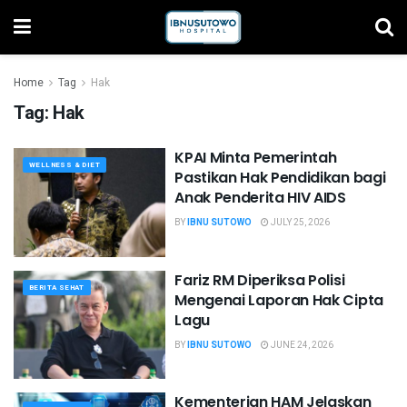
Home
Tag
Hak
Tag:
Hak
KPAI Minta Pemerintah
WELLNESS & DIET
Pastikan Hak Pendidikan bagi
Anak Penderita HIV AIDS
BY
IBNU SUTOWO
JULY 25, 2026
Fariz RM Diperiksa Polisi
BERITA SEHAT
Mengenai Laporan Hak Cipta
Lagu
BY
IBNU SUTOWO
JUNE 24, 2026
Kementerian HAM Jelaskan