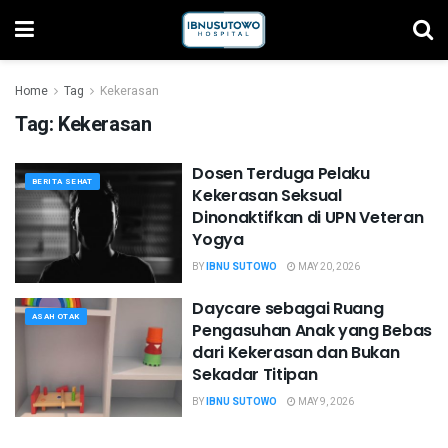
Home
Tag
Kekerasan
Tag:
Kekerasan
Dosen Terduga Pelaku
BERITA SEHAT
Kekerasan Seksual
Dinonaktifkan di UPN Veteran
Yogya
BY
IBNU SUTOWO
MAY 20, 2026
Daycare sebagai Ruang
ASAH OTAK
Pengasuhan Anak yang Bebas
dari Kekerasan dan Bukan
Sekadar Titipan
BY
IBNU SUTOWO
MAY 9, 2026