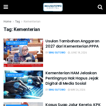
Home
Tag
Kementerian
Tag:
Kementerian
Usulan Tambahan Anggaran
WELLNESS & DIET
2027 dari Kementerian PPPA
BY
IBNU SUTOWO
JUNE 18, 2026
Kementerian HAM Jelaskan
BERITA SEHAT
Pentingnya Hak Hapus Jejak
Digital di Media Sosial
BY
IBNU SUTOWO
MAY 26, 2026
Kasus Suap Jalur Kereta, KPK