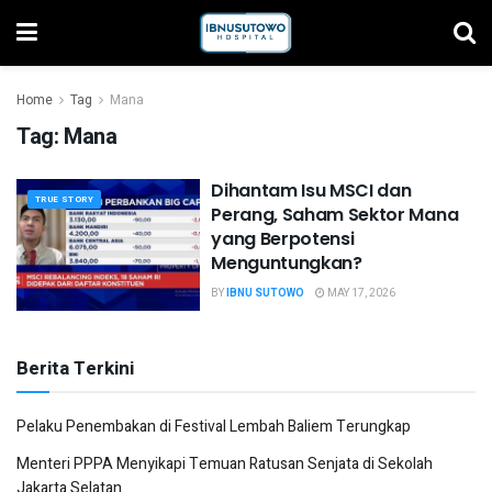
Home
Tag
Mana
Tag:
Mana
Dihantam Isu MSCI dan
TRUE STORY
Perang, Saham Sektor Mana
yang Berpotensi
Menguntungkan?
BY
IBNU SUTOWO
MAY 17, 2026
Berita Terkini
Pelaku Penembakan di Festival Lembah Baliem Terungkap
Menteri PPPA Menyikapi Temuan Ratusan Senjata di Sekolah
Jakarta Selatan