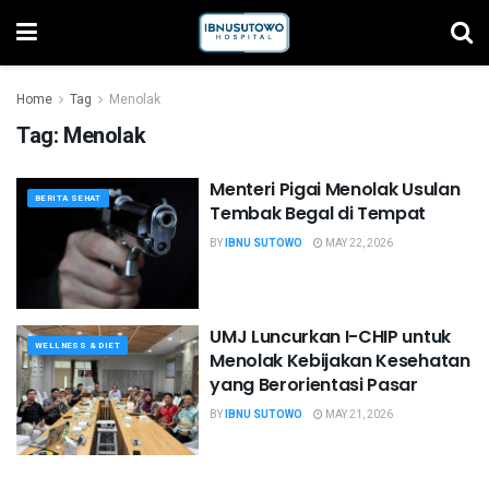
Home
Tag
Menolak
Tag:
Menolak
Menteri Pigai Menolak Usulan
BERITA SEHAT
Tembak Begal di Tempat
BY
IBNU SUTOWO
MAY 22, 2026
UMJ Luncurkan I-CHIP untuk
WELLNESS & DIET
Menolak Kebijakan Kesehatan
yang Berorientasi Pasar
BY
IBNU SUTOWO
MAY 21, 2026