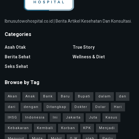
Ibnusutowohospital.co.id | Berita Artikel Kesehatan Dan Konsultasi.
Categories
Asah Otak
True Story
Berita Sehat
Wellness & Diet
Seks Sehat
Browse by Tag
Akan
Anak
Bank
Baru
Bupati
dalam
dan
dari
dengan
Ditangkap
Dokter
Dolar
Hari
IHSG
Indonesia
Ini
Jakarta
Juta
Kasus
Kebakaran
Kembali
Korban
KPK
Menjadi
Menurut
Minta
Mobil
OJK
oleh
Perlu