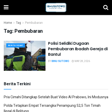
Home
Tag
Pembubaran
Tag:
Pembubaran
Polisi Selidiki Dugaan
BERITA SEHAT
Pembubaran Ibadah Gereja di
Bantul
BY
IBNU SUTOWO
MAY 28, 2026
Berita Terkini
Pria Cimahi Ditangkap Setelah Buat Video AI Prabowo, Ini Modusnya
Polda Tetapkan Empat Tersangka Penampung 52,5 Ton Timah
Ilegal di Belitung