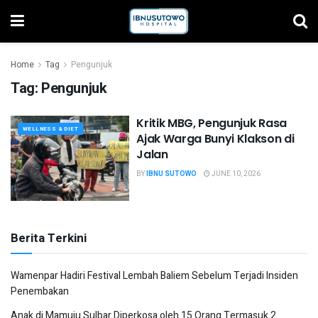
Home
Tag
Pengunjuk
Tag:
Pengunjuk
Kritik MBG, Pengunjuk Rasa
WELLNESS & DIET
Ajak Warga Bunyi Klakson di
Jalan
BY
IBNU SUTOWO
JUNE 10, 2026
Berita Terkini
Wamenpar Hadiri Festival Lembah Baliem Sebelum Terjadi Insiden
Penembakan
Anak di Mamuju Sulbar Diperkosa oleh 15 Orang Termasuk 2