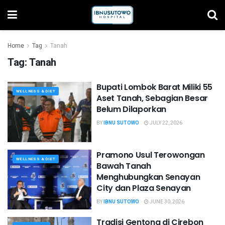
Home
Tag
Tanah
Tag:
Tanah
Bupati Lombok Barat Miliki 55
WELLNESS & DIET
Aset Tanah, Sebagian Besar
Belum Dilaporkan
BY
IBNU SUTOWO
JULY 22, 2026
Pramono Usul Terowongan
WELLNESS & DIET
Bawah Tanah
Menghubungkan Senayan
City dan Plaza Senayan
BY
IBNU SUTOWO
JUNE 30, 2026
Tradisi Gentong di Cirebon