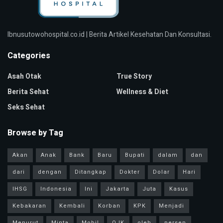
Ibnusutowohospital.co.id | Berita Artikel Kesehatan Dan Konsultasi.
Categories
Asah Otak
True Story
Berita Sehat
Wellness & Diet
Seks Sehat
Browse by Tag
Akan
Anak
Bank
Baru
Bupati
dalam
dan
dari
dengan
Ditangkap
Dokter
Dolar
Hari
IHSG
Indonesia
Ini
Jakarta
Juta
Kasus
Kebakaran
Kembali
Korban
KPK
Menjadi
Menurut
Minta
Mobil
OJK
oleh
persen