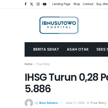
Landing Page
Shop
Contact
Buy JN
BERITA SEHAT
ASAH OTAK
SEKS 
Home
True Story
IHSG Turun 0,28 
5.886
by
Ibnu Sutowo
June 11, 2026
in
True Story