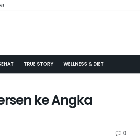
ews
SEHAT
TRUE STORY
WELLNESS & DIET
Persen ke Angka
0