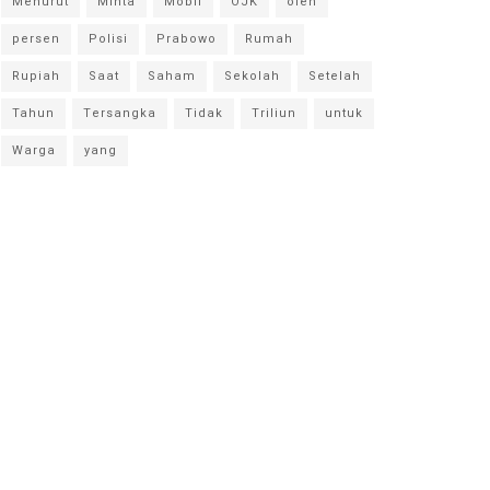
Menurut
Minta
Mobil
OJK
oleh
persen
Polisi
Prabowo
Rumah
Rupiah
Saat
Saham
Sekolah
Setelah
Tahun
Tersangka
Tidak
Triliun
untuk
Warga
yang