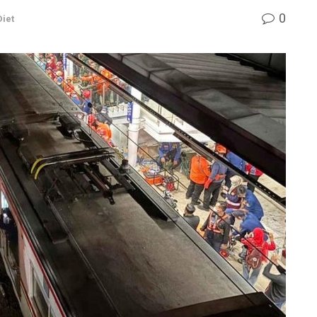
0
iet