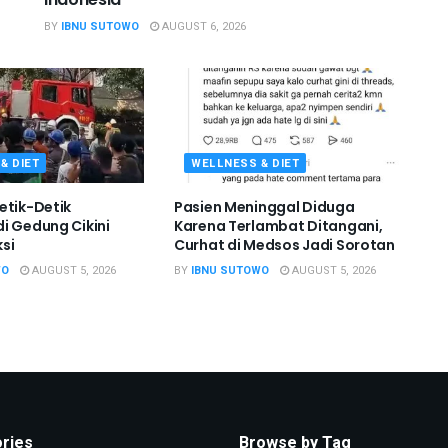
BY
IBNU SUTOWO
AUGUST 6, 2026
& DIET
WELLNESS & DIET
etik-Detik
Pasien Meninggal Diduga
i Gedung Cikini
Karena Terlambat Ditangani,
si
Curhat di Medsos Jadi Sorotan
WO
AUGUST 5, 2026
BY
IBNU SUTOWO
AUGUST 5, 2026
ries
Browse by Tag