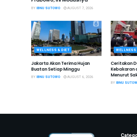
BY
IBNU SUTOWO
AUGUST 7, 2026
WELLNESS & DIET
WELLNESS 
Jakarta Akan Terima Hujan
Ceritakan D
Buatan Setiap Minggu
Kebakaran d
Menurut Sak
BY
IBNU SUTOWO
AUGUST 6, 2026
BY
IBNU SUTO
Catego