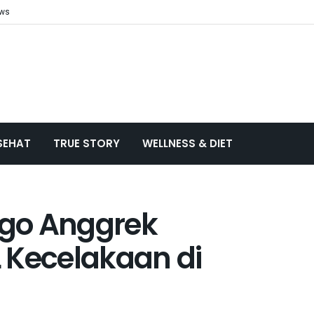
ews
SEHAT
TRUE STORY
WELLNESS & DIET
Argo Anggrek
 Kecelakaan di