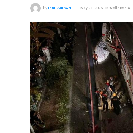
by
Ibnu Sutowo
May 21, 2026
in
Wellness & D