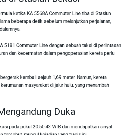
rmula ketika KA 5568A Commuter Line tiba di Stasiun
elama beberapa detik sebelum melanjutkan perjalanan,
 dalamnya.
 KA 5181 Commuter Line dengan sebuah taksi di perlintasan
turan dan kecermatan dalam pengoperasian kereta perlu
bergerak kembali sejauh 1,69 meter. Namun, kereta
t kerumunan masyarakat di jalur hulu, yang menambah
g Mengandung Duka
ekasi pada pukul 20.50.43 WIB dan mendapatkan sinyal
n tersebut, muncul kejadian yang tragis ini.