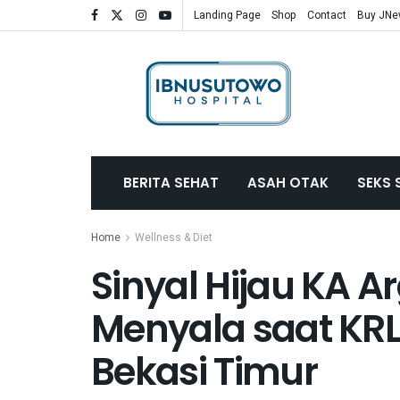
Landing Page
Shop
Contact
Buy JN
BERITA SEHAT
ASAH OTAK
SEKS 
Home
Wellness & Diet
Sinyal Hijau KA 
Menyala saat KRL
Bekasi Timur