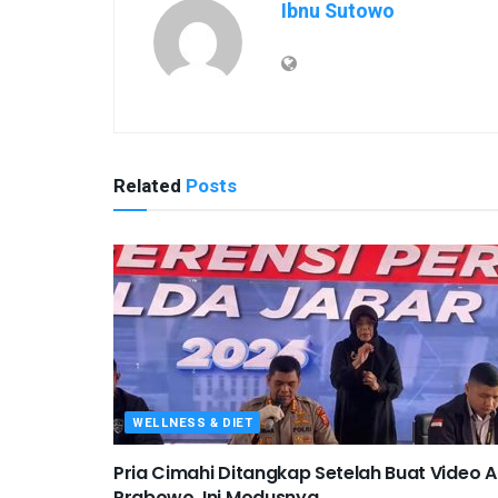
Ibnu Sutowo
Related
Posts
WELLNESS & DIET
Pria Cimahi Ditangkap Setelah Buat Video A
Prabowo, Ini Modusnya