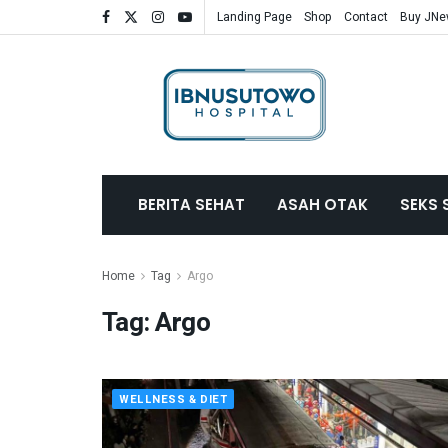
Landing Page
Shop
Contact
Buy JN
BERITA SEHAT
ASAH OTAK
SEKS 
Home
Tag
Argo
Tag:
Argo
WELLNESS & DIET