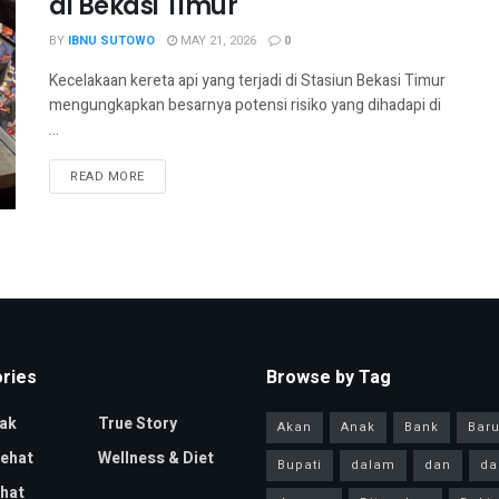
di Bekasi Timur
BY
IBNU SUTOWO
MAY 21, 2026
0
Kecelakaan kereta api yang terjadi di Stasiun Bekasi Timur
mengungkapkan besarnya potensi risiko yang dihadapi di
...
READ MORE
ries
Browse by Tag
ak
True Story
Akan
Anak
Bank
Bar
Sehat
Wellness & Diet
Bupati
dalam
dan
da
hat