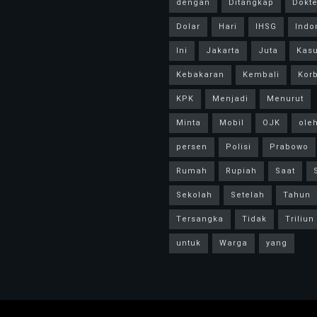
dengan
Ditangkap
Dokte
Dolar
Hari
IHSG
Indo
Ini
Jakarta
Juta
Kas
Kebakaran
Kembali
Kor
KPK
Menjadi
Menurut
Minta
Mobil
OJK
ole
persen
Polisi
Prabowo
Rumah
Rupiah
Saat
Sekolah
Setelah
Tahun
Tersangka
Tidak
Triliun
untuk
Warga
yang