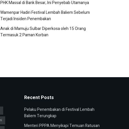
PHK Massal di Bank Besar, Ini Penyebab Utamanya
Wamenpar Hadiri Festival Lembah Baliem Sebelum
Terjadi Insiden Penembakan
Anak di Mamuju Sulbar Diperkosa oleh 15 Orang
Termasuk 2 Paman Korban
Recent Posts
Pelaku Penembakan di Festival Lembah
u
Baliem Terungkap
ri
Menteri PPPA Menyikapi Temuan Ratusan