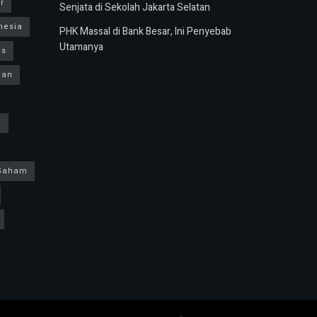
r
Senjata di Sekolah Jakarta Selatan
nesia
PHK Massal di Bank Besar, Ini Penyebab
Utamanya
us
ban
h
Saham